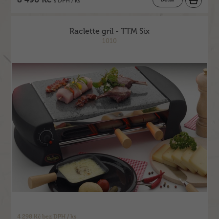
s DPH / ks
Raclette gril - TTM Six
1010
4 298 Kč bez DPH / ks