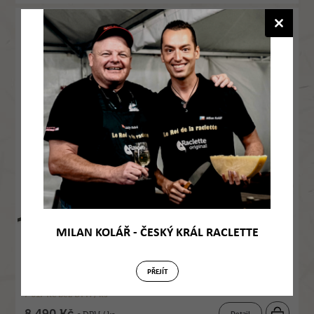
Raclette gril - Stockli Cripsy for 8
1013
MILAN KOLÁŘ - ČESKÝ KRÁL RACLETTE
PŘEJÍT
7 017 Kč bez DPH / ks
8 490 Kč
Detail