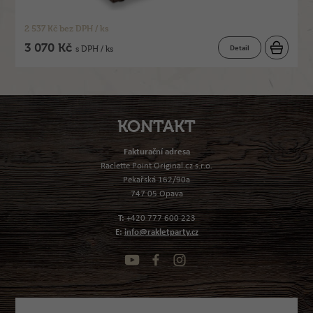
2 537 Kč bez DPH / ks
3 070 Kč
Detail
s DPH / ks
KONTAKT
Fakturační adresa
Raclette Point Original.cz s.r.o.
Pekařská 162/90a
747 05 Opava
T:
+420 777 600 223
E:
info@rakletparty.cz