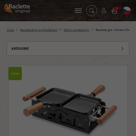
0
Úvod
Raclette grily a příslušenství
Stolní raclette grily
Raclette gril - Pocket Chees
KATEGORIE
Novinka