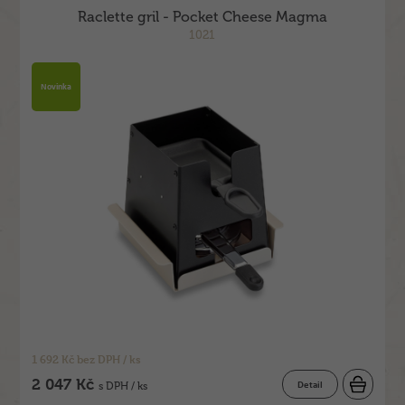
Raclette gril - Pocket Cheese Magma
1021
Novinka
1 692 Kč bez DPH / ks
2 047 Kč
Detail
s DPH / ks