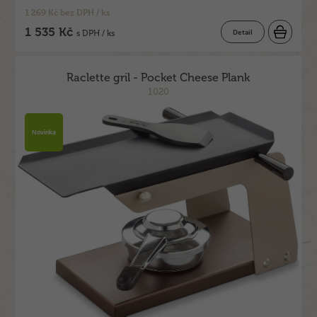
1 269 Kč bez DPH / ks
1 535 Kč
Detail
s DPH / ks
Raclette gril - Pocket Cheese Plank
1020
Novinka