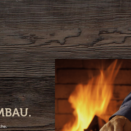
MBAU.
che.