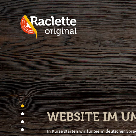
/* při upravách dodat aktualni_url do jaz. mutací (2x) */
WEBSITE IM U
In Kürze starten wir für Sie in deutscher Spra