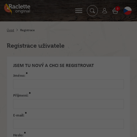
0
Úvod
Registrace
Registrace uživatele
JSEM TU NOVÝ A CHCI SE REGISTROVAT
*
Jméno:
*
Příjmení:
*
E-mail:
*
Heslo: