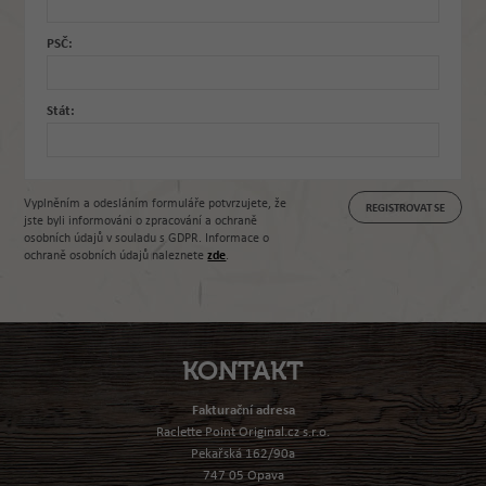
PSČ:
Stát:
Vyplněním a odesláním formuláře potvrzujete, že
jste byli informováni o zpracování a ochraně
osobních údajů v souladu s GDPR. Informace o
ochraně osobních údajů naleznete
zde
.
KONTAKT
Fakturační adresa
Raclette Point Original.cz s.r.o.
Pekařská 162/90a
747 05 Opava