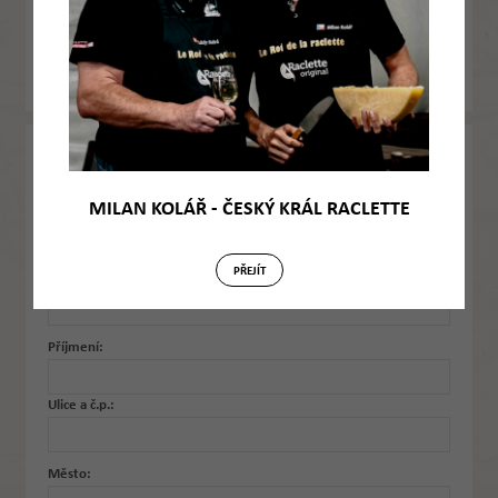
DIČ:
DODACÍ ADRESA
Pouze v případě, kdy se liší od fakturační adresy.
MILAN KOLÁŘ - ČESKÝ KRÁL RACLETTE
Firma:
PŘEJÍT
Jméno:
Příjmení:
Ulice a č.p.:
Město: