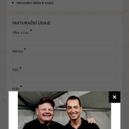
Minimální délka 8 znaků.
FAKTURAČNÍ ÚDAJE
*
Ulice a č.p.:
*
Město:
*
PSČ:
*
Stát:
Firma:
IČ: