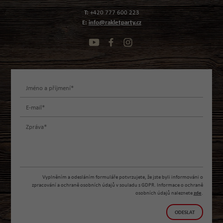
T:
+420 777 600 223
E:
info@rakletparty.cz
Vyplněním a odesláním formuláře potvrzujete, že jste byli informováni o
zpracování a ochraně osobních údajů v souladu s GDPR. Informace o ochraně
osobních údajů naleznete
zde
.
ODESLAT