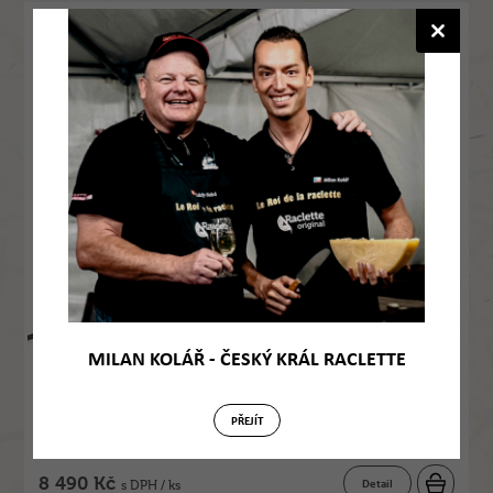
Raclette gril - Stockli Cripsy for 8
1013
MILAN KOLÁŘ - ČESKÝ KRÁL RACLETTE
PŘEJÍT
7 017 Kč bez DPH / ks
8 490 Kč
Detail
s DPH / ks