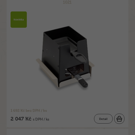
1021
Novinka
1 692 Kč bez DPH / ks
2 047 Kč
Detail
s DPH / ks