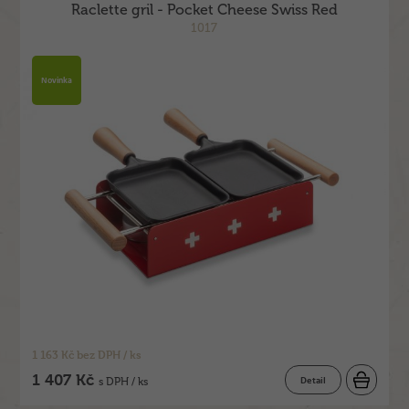
Raclette gril - Pocket Cheese Swiss Red
1017
Novinka
1 163 Kč bez DPH / ks
1 407 Kč
Detail
s DPH / ks