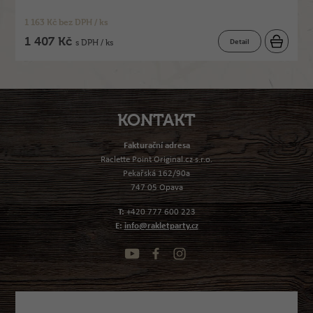
1 163 Kč bez DPH / ks
1 407 Kč
Detail
s DPH / ks
KONTAKT
Fakturační adresa
Raclette Point Original.cz s.r.o.
Pekařská 162/90a
747 05 Opava
T:
+420 777 600 223
E:
info@rakletparty.cz