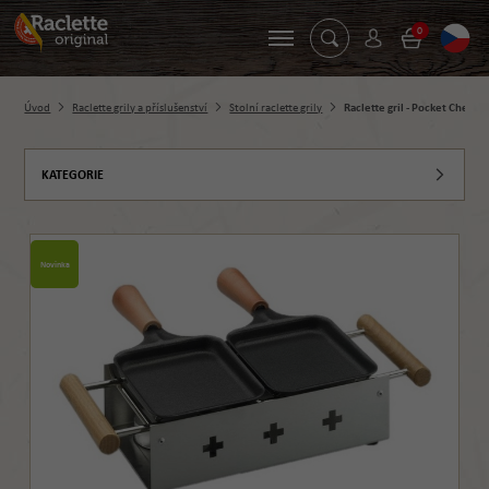
0
Úvod
Raclette grily a příslušenství
Stolní raclette grily
Raclette gril - Pocket Cheese
KATEGORIE
Novinka