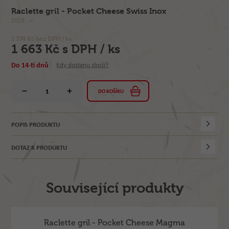
Raclette gril - Pocket Cheese Swiss Inox
1018
1 374 Kč bez DPH / ks
1 663 Kč s DPH / ks
Do 14-ti dnů
Kdy dostanu zboží?
DO KOŠÍKU
POPIS PRODUKTU
DOTAZ K PRODUKTU
Související produkty
Raclette gril - Pocket Cheese Magma