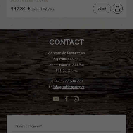
369.71 € sans TVA / ks
447.34 €
Détail
avec TVA / ks
CONTACT
Adresse de facturation
FajnVino.cz s.r.o.
Horní náměstí 283/58
746 01 Opava
T:
+420 777 600 223
E:
info@rakletparty.cz