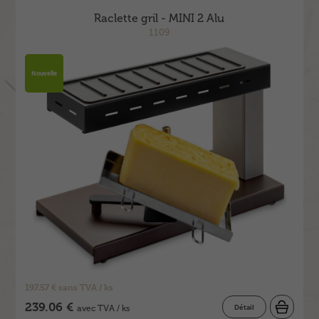
Raclette gril - MINI 2 Alu
1109
Nouvelle
197.57 € sans TVA / ks
239.06 €
Détail
avec TVA / ks