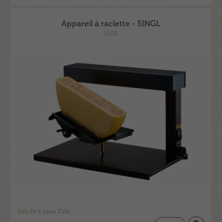
Appareil à raclette - SINGL
1102
395.58 € sans TVA