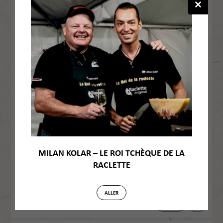
Raclette gril - GAS BAGPACK
1113
Nouvelle
MILAN KOLAR – LE ROI TCHÈQUE DE LA
RACLETTE
452.04 € sans TVA / ks
ALLER
546.97 €
Détail
avec TVA / ks