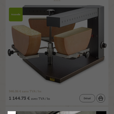
Nouvelle
946.06 € sans TVA / ks
1 144.73 €
Détail
avec TVA / ks