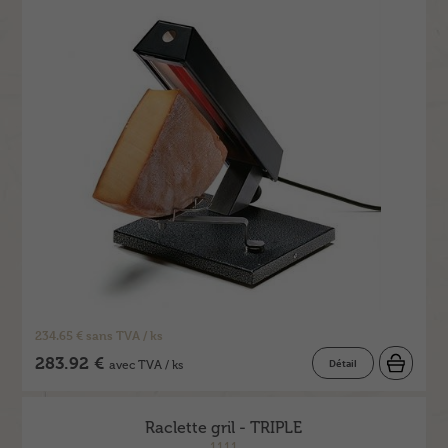
234.65 € sans TVA / ks
283.92 €
Détail
avec TVA / ks
Raclette gril - TRIPLE
1111