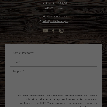
Horní náměstí 283/58
746 01 Opava
T:
+420 777 600 223
E:
info@rakletparty.cz
Vous confirmez en remplissant et renvoyant le formulaire que vous avez été
informé du traitement et de la protection des données personnelles
conformément au GDPR. Vous trouverez ici les informations relatives à la
protection des données personnelles. Envoyer
ici
.