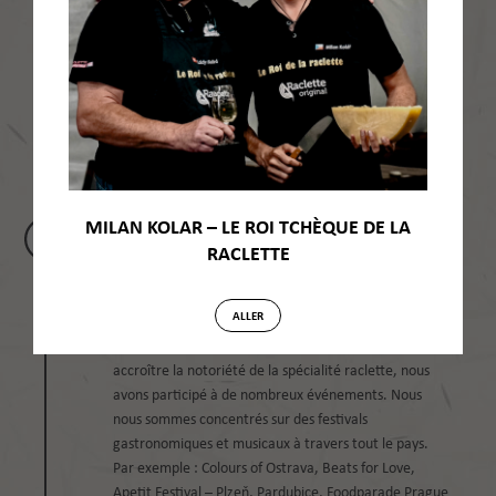
MILAN KOLAR – LE ROI TCHÈQUE DE LA
RACLETTE
FESTIVALS GASTRONOMIQUES et
MUSICAUX
ALLER
2014 – 2015
Dans le cadre de notre étude de marché et pour
accroître la notoriété de la spécialité raclette, nous
avons participé à de nombreux événements. Nous
nous sommes concentrés sur des festivals
gastronomiques et musicaux à travers tout le pays.
Par exemple : Colours of Ostrava, Beats for Love,
Apetit Festival – Plzeň, Pardubice, Foodparade Prague