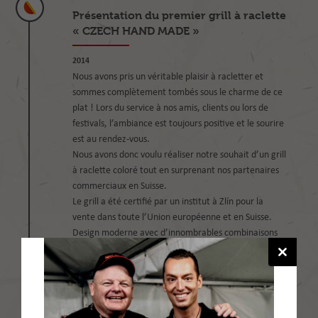
Présentation du premier grill à raclette
« CZECH HAND MADE »
2014
Nous avons pris un véritable plaisir à racletter et
sommes complètement tombés sous le charme de ce
plat ! Lors du service à nos amis, clients ou lors de
festivals, l’ambiance est toujours positive et le sourire
est au rendez-vous.
Nous avons donc voulu réaliser notre souhait d’un grill
à raclette coloré tout en surprenant nos partenaires
commerciaux en Suisse.
Le grill a été certifié par un institut à Zlín pour la
vente dans toute l’Union européenne et en Suisse.
Design moderne avec d’innombrables combinaisons
de couleurs et d’autres possibilités de
personnalisation, telles que le nom, le logo, une
dédicace, une base en pierre, des composants en
verre ou en bijoux.