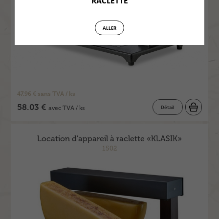
RACLETTE
ALLER
47.96 € sans TVA / ks
58.03 €
Détail
avec TVA / ks
Location d’appareil à raclette «KLASIK»
1502