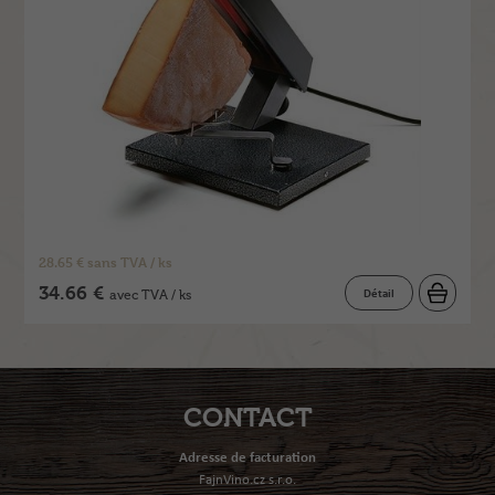
28.65 € sans TVA / ks
34.66 €
Détail
avec TVA / ks
CONTACT
Adresse de facturation
FajnVino.cz s.r.o.