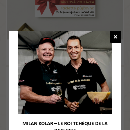
56.17 € sans TVA / ks
67.96 €
Détail
avec TVA / ks
Location d’appareil à raclette «PROFI»
1503
MILAN KOLAR – LE ROI TCHÈQUE DE LA