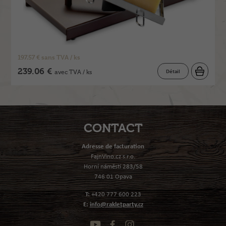
197.57 € sans TVA / ks
239.06 €
Détail
avec TVA / ks
CONTACT
Adresse de facturation
FajnVino.cz s.r.o.
Horní náměstí 283/58
746 01 Opava
T:
+420 777 600 223
E:
info@rakletparty.cz