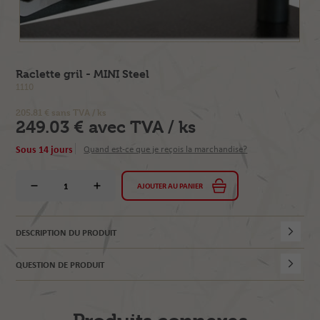
Raclette gril - MINI Steel
1110
205.81 € sans TVA / ks
249.03 € avec TVA / ks
Sous 14 jours
Quand est-ce que je reçois la marchandise?
AJOUTER AU PANIER
DESCRIPTION DU PRODUIT
QUESTION DE PRODUIT