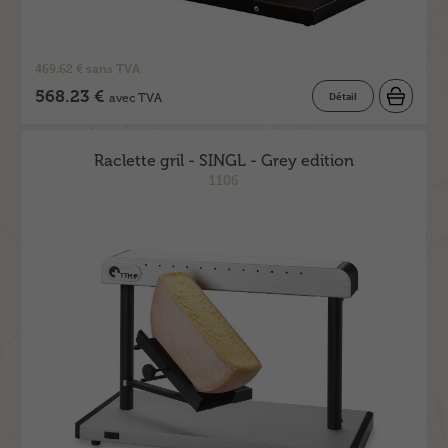
469.62 € sans TVA
568.23 €
Détail
avec TVA
Raclette gril - SINGL - Grey edition
1106