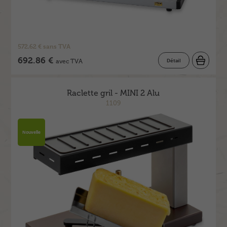
572.62 € sans TVA
692.86 €
Détail
avec TVA
Raclette gril - MINI 2 Alu
1109
Nouvelle