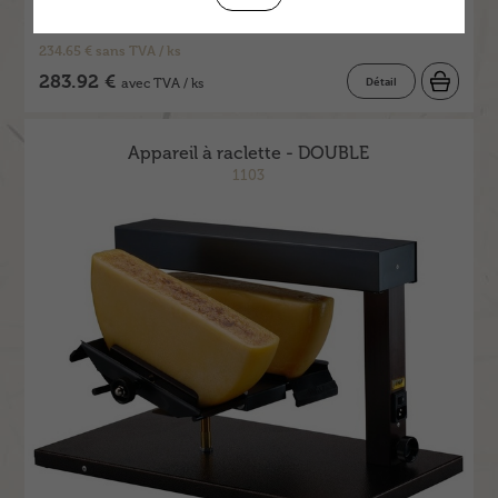
234.65 € sans TVA / ks
283.92 €
Détail
avec TVA / ks
Appareil à raclette - DOUBLE
1103