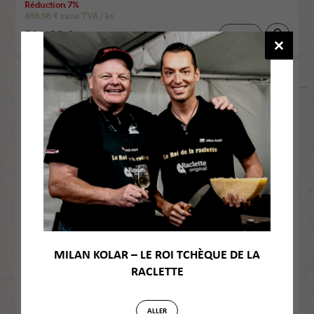
Réduction 7%
488.98 € sans TVA / ks
591.66 €
Détail
avec TVA / ks
Appareil à raclette – MINI
1101
MILAN KOLAR – LE ROI TCHÈQUE DE LA
RACLETTE
ALLER