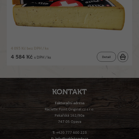
4 093 Kč bez DPH / ks
4 584 Kč
Detail
s DPH / ks
KONTAKT
Fakturační adresa
Raclette Point Original.cz s.r.o.
Pekařská 162/90a
747 05 Opava
T:
+420 777 600 223
E:
info@rakletparty.cz