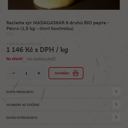
Raclette sýr MADAGASKAR 8 druhů BIO pepře -
Pêvro (1,5 kg - čtvrt bochníku)
1211
1 023 Kč bez DPH / kg
1 146 Kč s DPH / kg
Na skladě
Kdy dostanu zboží?
DO KOŠÍKU
POPIS PRODUKTU
SOUBORY KE STAŽENÍ
DOTAZ K PRODUKTU