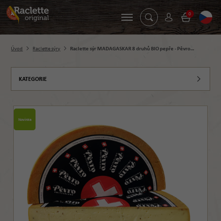
0
Úvod
Raclette sýry
Raclette sýr MADAGASKAR 8 druhů BIO pepře - Pêvro…
KATEGORIE
Novinka