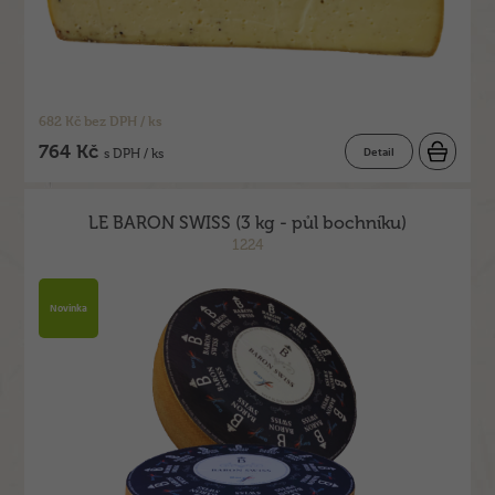
682 Kč bez DPH / ks
764 Kč
Detail
s DPH / ks
LE BARON SWISS (3 kg - půl bochníku)
1224
Novinka