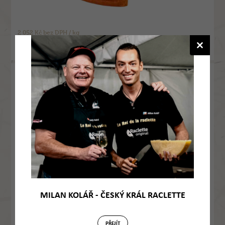
2 052 Kč bez DPH / kg
2 298 Kč
Detail
s DPH / kg
Raclette sýr Vacherin Fribourgeois Classic AOP (1,5
kg - čtvrt bochníku)
1219
Novinka
MILAN KOLÁŘ - ČESKÝ KRÁL RACLETTE
PŘEJÍT