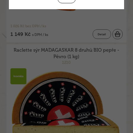
1 026 Kč bez DPH / ks
1 149 Kč
Detail
s DPH / ks
Raclette sýr MADAGASKAR 8 druhů BIO pepře -
Pêvro (1 kg)
1210
Novinka