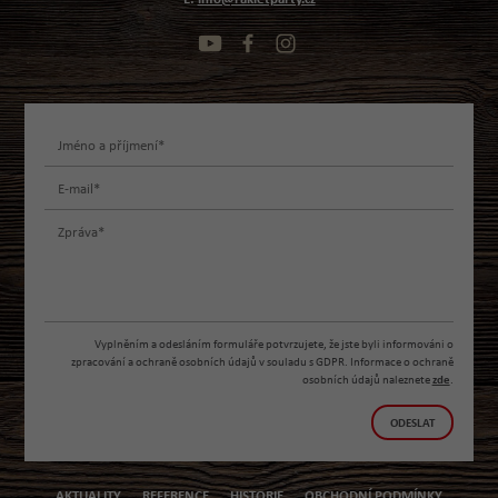
Vyplněním a odesláním formuláře potvrzujete, že jste byli informováni o
zpracování a ochraně osobních údajů v souladu s GDPR. Informace o ochraně
osobních údajů naleznete
zde
.
ODESLAT
AKTUALITY
REFERENCE
HISTORIE
OBCHODNÍ PODMÍNKY