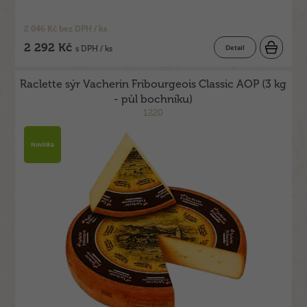
2 046 Kč bez DPH / ks
2 292 Kč
Detail
s DPH / ks
Raclette sýr Vacherin Fribourgeois Classic AOP (3 kg
- půl bochníku)
1220
Novinka