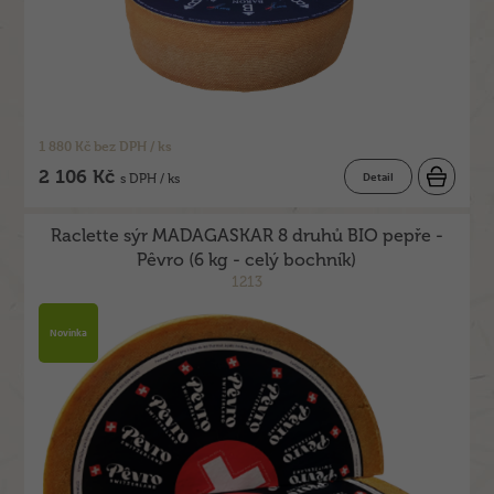
1 880 Kč bez DPH / ks
2 106 Kč
Detail
s DPH / ks
Raclette sýr MADAGASKAR 8 druhů BIO pepře -
Pêvro (6 kg - celý bochník)
1213
Novinka