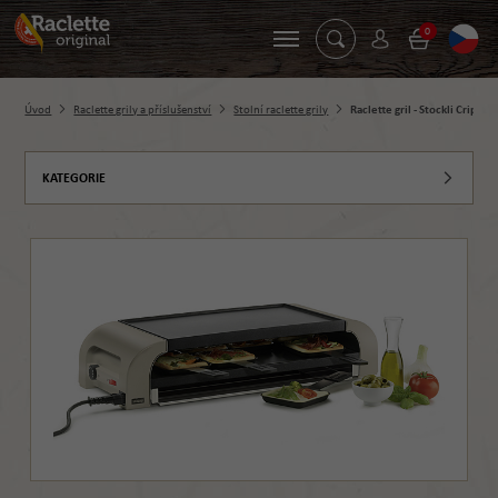
0
Úvod
Raclette grily a příslušenství
Stolní raclette grily
Raclette gril - Stockli Cripsy f
KATEGORIE