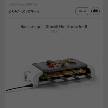
1 692 Kč bez DPH / ks
2 047 Kč
Detail
s DPH / ks
Raclette gril - Stockli Hot´Stone for 8
1012