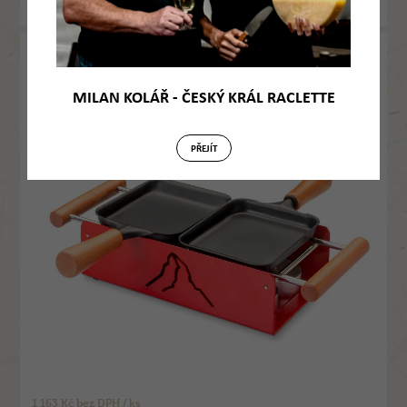
1 535 Kč
Detail
s DPH / ks
Raclette gril - Pocket Cheese Mountain
1014
MILAN KOLÁŘ - ČESKÝ KRÁL RACLETTE
Novinka
PŘEJÍT
1 163 Kč bez DPH / ks