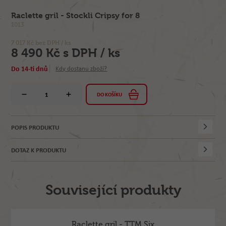
Raclette gril - Stockli Cripsy for 8
1013
7 017 Kč bez DPH / ks
8 490 Kč s DPH / ks
Do 14-ti dnů
Kdy dostanu zboží?
DO KOŠÍKU
POPIS PRODUKTU
DOTAZ K PRODUKTU
Související produkty
Raclette gril - TTM Six