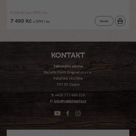
6 190 Kč bez DPH / ks
7 490 Kč
Detail
s DPH / ks
KONTAKT
Fakturační adresa
Raclette Point Original.cz s.r.o.
Pekařská 162/90a
747 05 Opava
T:
+420 777 600 223
E:
info@rakletparty.cz