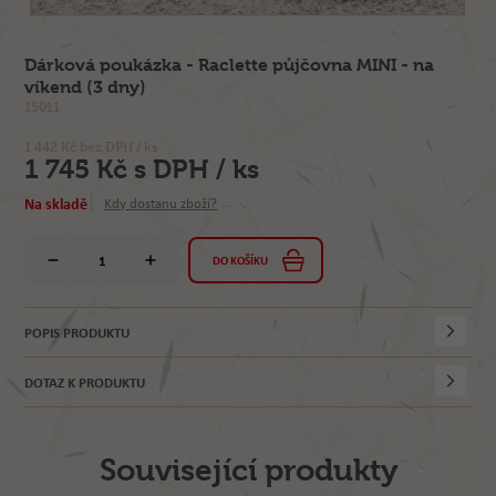
Dárková poukázka - Raclette půjčovna MINI - na
víkend (3 dny)
15011
1 442 Kč bez DPH / ks
1 745 Kč s DPH / ks
Na skladě
Kdy dostanu zboží?
DO KOŠÍKU
POPIS PRODUKTU
DOTAZ K PRODUKTU
Související produkty