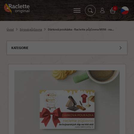
0
Úvod
Sýrová půjčovna
Dárková poukázka - Raclette půjčovna MINI - na…
KATEGORIE