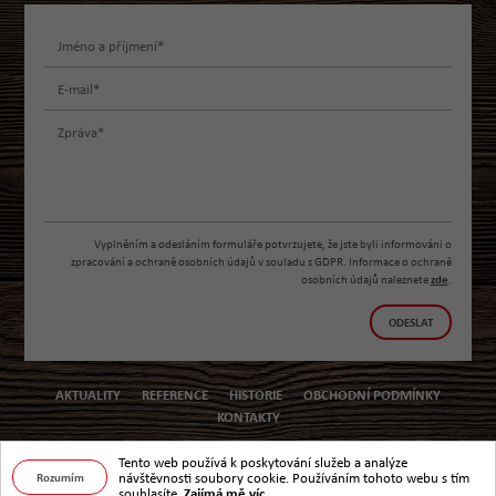
Vyplněním a odesláním formuláře potvrzujete, že jste byli informováni o
zpracování a ochraně osobních údajů v souladu s GDPR. Informace o ochraně
osobních údajů naleznete
zde
.
ODESLAT
AKTUALITY
REFERENCE
HISTORIE
OBCHODNÍ PODMÍNKY
KONTAKTY
Tento web používá k poskytování služeb a analýze
návštěvnosti soubory cookie. Používáním tohoto webu s tím
Rozumím
© ARSYLINE 2026
souhlasíte.
Zajímá mě víc.