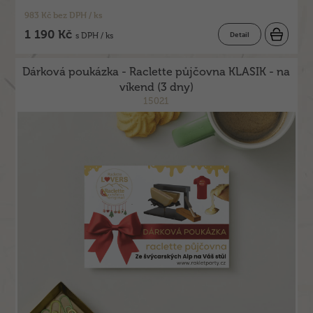
983 Kč bez DPH / ks
1 190 Kč
Detail
s DPH / ks
Dárková poukázka - Raclette půjčovna KLASIK - na
víkend (3 dny)
15021