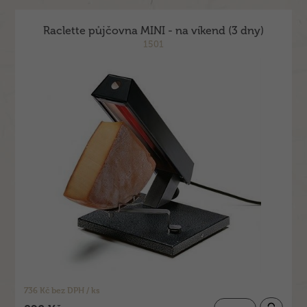
Raclette půjčovna MINI - na víkend (3 dny)
1501
736 Kč bez DPH / ks