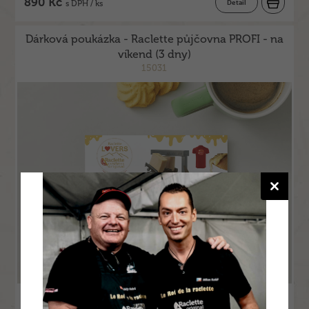
890 Kč
Detail
s DPH / ks
Dárková poukázka - Raclette půjčovna PROFI - na
víkend (3 dny)
15031
2 692 Kč bez DPH / ks