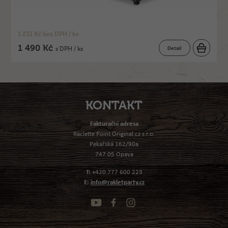
1 231 Kč bez DPH / ks
1 490 Kč
Detail
s DPH / ks
KONTAKT
Fakturační adresa
Raclette Point Original.cz s.r.o.
Pekařská 162/90a
747 05 Opava
T:
+420 777 600 223
E:
info@rakletparty.cz