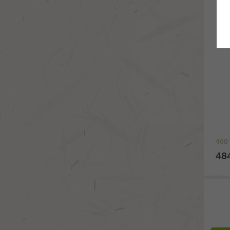
400 
48