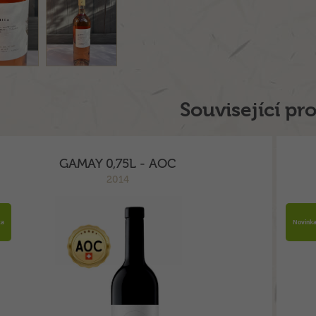
Související pr
GAMAY 0,75L - AOC
2014
ka
Novink