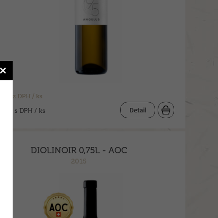
č bez DPH / ks
 Kč
Detail
s DPH / ks
DIOLINOIR 0,75L - AOC
2015
a