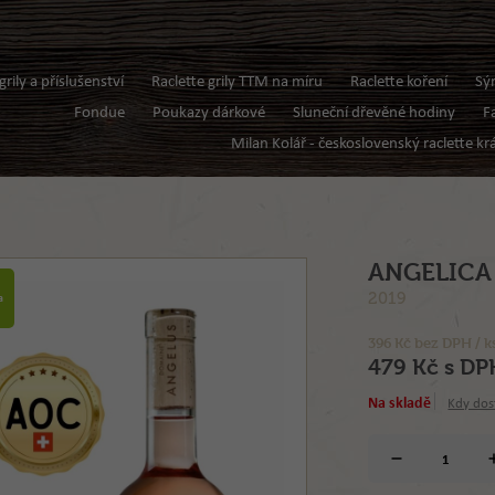
grily a příslušenství
Raclette grily TTM na míru
Raclette koření
Sý
Fondue
Poukazy dárkové
Sluneční dřevěné hodiny
F
Milan Kolář - československý raclette krá
ANGELICA 
2019
a
396 Kč bez DPH / k
479 Kč s DPH
Na skladě
Kdy dos