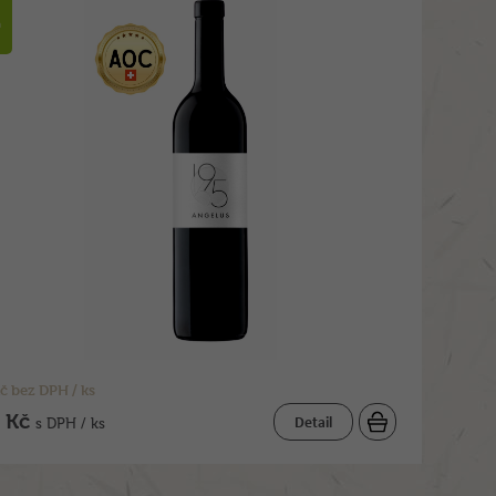
a
č bez DPH / ks
 Kč
Detail
s DPH / ks