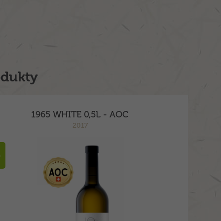
odukty
1965 WHITE 0,5L - AOC
2017
a