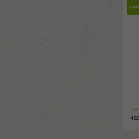
Novin
354 
42