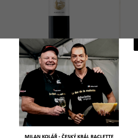
Kč bez DPH / ks
226 K
7 Kč
274
Detail
s DPH / ks
JOHANNISBERG 0,75L - AOC
2012
ka
Novink
MILAN KOLÁŘ - ČESKÝ KRÁL RACLETTE