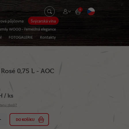
0
rová půjčovna
Švýcarská vína
amily WOOD - řemeslná elegance
l
FOTOGALERIE
Kontakty
Rosé 0,75 L - AOC
s
 / ks
tanu zboží?
DO KOŠÍKU