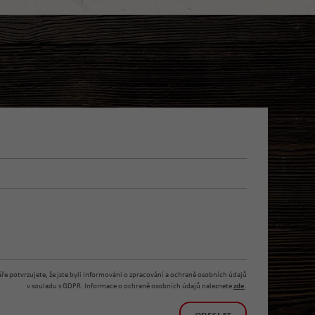
e potvrzujete, že jste byli informováni o zpracování a ochraně osobních údajů
v souladu s GDPR. Informace o ochraně osobních údajů naleznete
zde
.