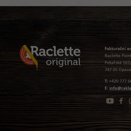
Fakturační a
Raclette Point 
Pekařská 162
747 05 Opava
T:
+420 777 6
E:
info@rakle