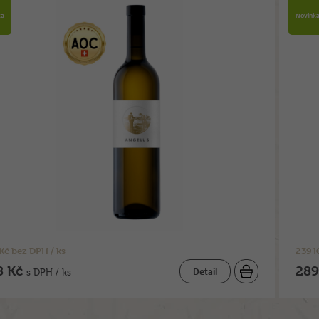
ka
Novink
Kč bez DPH / ks
239 K
8 Kč
289
Detail
s DPH / ks