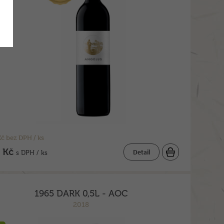
č bez DPH / ks
 Kč
Detail
s DPH / ks
1965 DARK 0,5L - AOC
2018