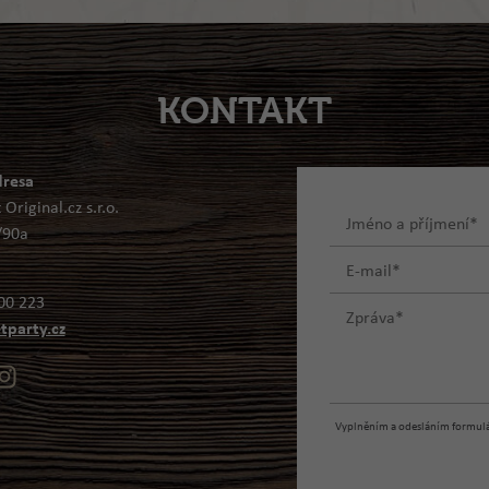
KONTAKT
dresa
Original.cz s.r.o.
/90a
00 223
tparty.cz
Vyplněním a odesláním formulář