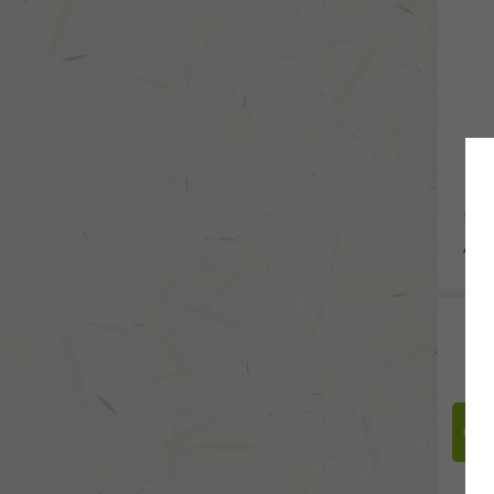
353 
42
Novin