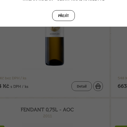
PŘEJÍT
Kč bez DPH / ks
548 K
4 Kč
663
Detail
s DPH / ks
FENDANT 0,75L - AOC
2011