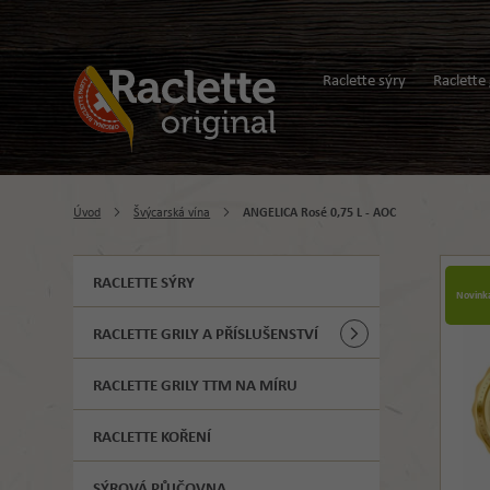
Raclette sýry
Raclette 
Úvod
Švýcarská vína
ANGELICA Rosé 0,75 L - AOC
RACLETTE SÝRY
Novink
RACLETTE GRILY A PŘÍSLUŠENSTVÍ
RACLETTE GRILY TTM NA MÍRU
RACLETTE KOŘENÍ
SÝROVÁ PŮJČOVNA